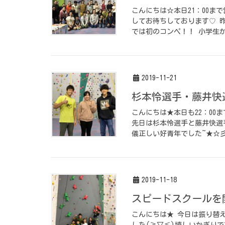
こんにちは☆本日21：00ま
してお待ちしております♡ 
では初のコンペ！！ 小学生か
2019-11-21
杉本怜選手・藤井快
こんにちは★本日も22：00
先日は杉本怜選手と藤井快選手
儀正しい好青年でした~★☆彡
2019-11-18
スピードスクールを
こんにちは★ 今日は振り替
した(≧▽≦)嬉しいかぎりで