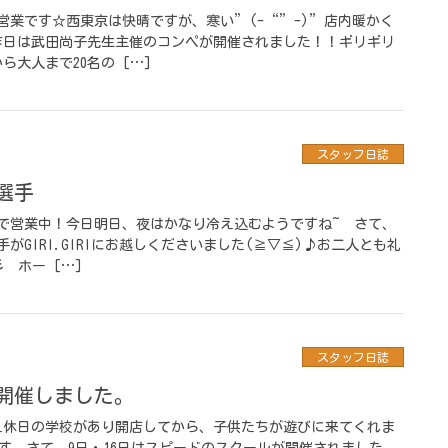
で営業です☆西東京は快晴ですが、寒い”(-“”-)”店内暖かく
昨日は武田尚子先生主催のコンペが開催されました！！ギリギリ
ら大人まで20名の […]
スタッフ日誌
選手
まで営業中！今日明日、夜はかなり冷え込むようですね~ さて、
がGIRI.GIRIにお越しくださいました(≧▽≦)♪お二人とも礼
 ホー […]
スタッフ日誌
開催しました。
え休日の学校があり開店してから、子供たちが遊びに来てくれま
す｡ さて、9日・16日はスピードのスクールが開催されました。