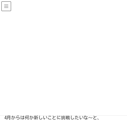
2019.10までの情報
HOME
2019.10までの情報
店舗日誌（〜2019.10）
スタッフ急成長中！！！
2017-03-14
店舗日誌（〜2019.10）
スタッフ急成長中！！！
3月も中盤を過ぎ、ようやく春が近くに感じられるように
なりましたね。
4月からは何か新しいことに挑戦したいな～と、