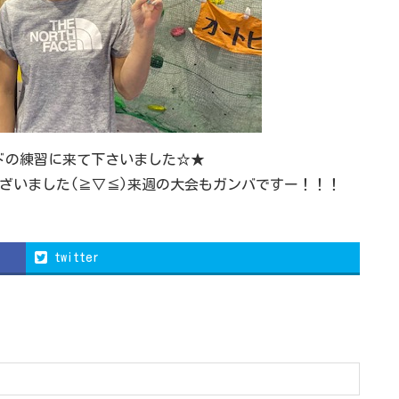
ドの練習に来て下さいました☆★
ざいました(≧▽≦)来週の大会もガンバですー！！！
twitter